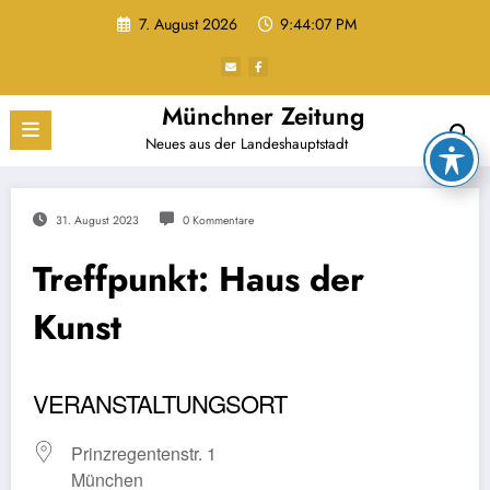
Zum
7. August 2026
9:44:08 PM
Inhalt
springen
Münchner Zeitung
Neues aus der Landeshauptstadt
31. August 2023
0 Kommentare
Treffpunkt: Haus der
Kunst
VERANSTALTUNGSORT
Prinzregentenstr. 1
München