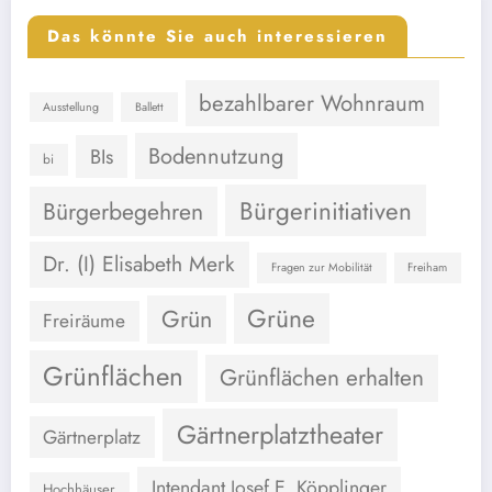
Das könnte Sie auch interessieren
bezahlbarer Wohnraum
Ausstellung
Ballett
Bodennutzung
BIs
bi
Bürgerinitiativen
Bürgerbegehren
Dr. (I) Elisabeth Merk
Fragen zur Mobilität
Freiham
Grüne
Grün
Freiräume
Grünflächen
Grünflächen erhalten
Gärtnerplatztheater
Gärtnerplatz
Intendant Josef E. Köpplinger
Hochhäuser