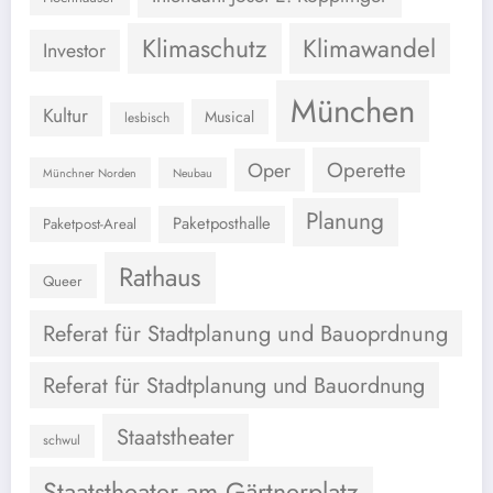
Klimaschutz
Klimawandel
Investor
München
Kultur
Musical
lesbisch
Operette
Oper
Münchner Norden
Neubau
Planung
Paketposthalle
Paketpost-Areal
Rathaus
Queer
Referat für Stadtplanung und Bauoprdnung
Referat für Stadtplanung und Bauordnung
Staatstheater
schwul
Staatstheater am Gärtnerplatz