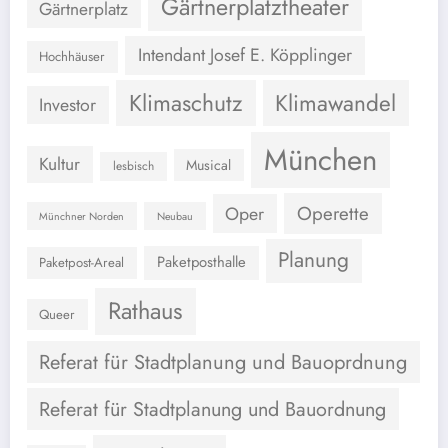
Gärtnerplatztheater
Gärtnerplatz
Intendant Josef E. Köpplinger
Hochhäuser
Klimaschutz
Klimawandel
Investor
München
Kultur
Musical
lesbisch
Operette
Oper
Münchner Norden
Neubau
Planung
Paketposthalle
Paketpost-Areal
Rathaus
Queer
Referat für Stadtplanung und Bauoprdnung
Referat für Stadtplanung und Bauordnung