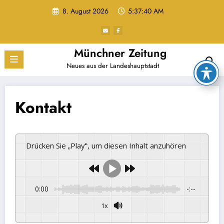
Zum
8. August 2026
5:37:40 AM
Inhalt
springen
Münchner Zeitung
Neues aus der Landeshauptstadt
Kontakt
Drücken Sie „Play“, um diesen Inhalt anzuhören
0:00
-:--
1x