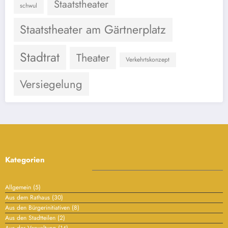
Staatstheater
schwul
Staatstheater am Gärtnerplatz
Stadtrat
Theater
Verkehrtskonzept
Versiegelung
Kategorien
Allgemein
(5)
Aus dem Rathaus
(30)
Aus den Bürgerinitiativen
(8)
Aus den Stadtteilen
(2)
Aus der Verwaltung
(14)