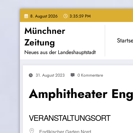
Zum
8. August 2026
3:36:00 PM
Inhalt
springen
Münchner
Zeitung
Startse
Neues aus der Landeshauptstadt
31. August 2023
0 Kommentare
Amphitheater Eng
VERANSTALTUNGSORT
Endlkischer Garten Nord