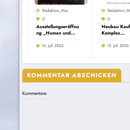
Redaktion_Muc
Redaktion_M
0
0
Ausstellungseröffnu
Neubau Kauf
ng „Human und
Komplex
menschlich…? Die
Schützenstra
regulierte
Öffentlichkeit
16. Juli 2026
15. Juli 2026
Vertreibung der
gung
Sudetendeutschen“
KOMMENTAR ABSCHICKEN
Kommentare