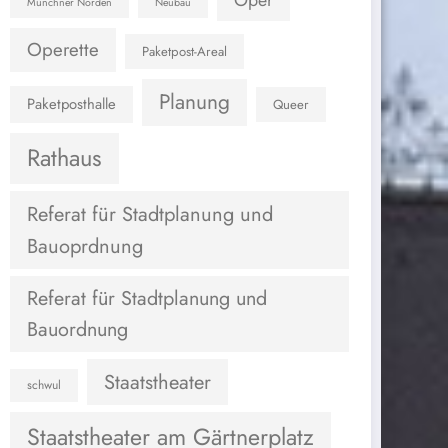
Oper
Münchner Norden
Neubau
Operette
Paketpost-Areal
Planung
Paketposthalle
Queer
Rathaus
Referat für Stadtplanung und
Bauoprdnung
Referat für Stadtplanung und
Bauordnung
Staatstheater
schwul
Staatstheater am Gärtnerplatz