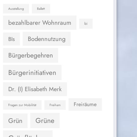
Ausstellung
Ballett
bezahlbarer Wohnraum
bi
Bodennutzung
BIs
Bürgerbegehren
Bürgerinitiativen
Dr. (I) Elisabeth Merk
Freiräume
Fragen zur Mobilität
Freiham
Grüne
Grün