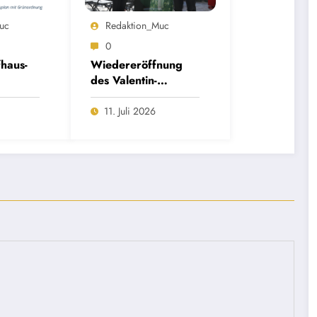
uc
Redaktion_Muc
0
haus-
Wiedereröffnung
des Valentin-
ße:
Karlstadt-Musäums
sbeteili
11. Juli 2026