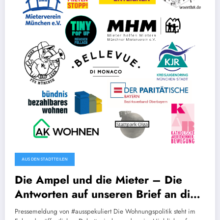
AUS DEN STADTTEILEN
Die Ampel und die Mieter – Die
Antworten auf unseren Brief an die
Fraktionen und wie wir sie sehen
Pressemeldung von #ausspekuliert Die Wohnungspolitik steht im