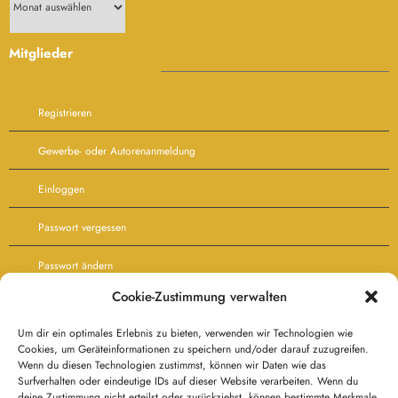
Mitglieder
Registrieren
Gewerbe- oder Autorenanmeldung
Einloggen
Passwort vergessen
Passwort ändern
Cookie-Zustimmung verwalten
Agb’s
Besucher:
Um dir ein optimales Erlebnis zu bieten, verwenden wir Technologien wie
Cookies, um Geräteinformationen zu speichern und/oder darauf zuzugreifen.
Wenn du diesen Technologien zustimmst, können wir Daten wie das
Besucher heute:
Surfverhalten oder eindeutige IDs auf dieser Website verarbeiten. Wenn du
deine Zustimmung nicht erteilst oder zurückziehst, können bestimmte Merkmale