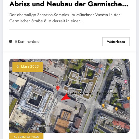
Abriss und Neubau der Garmischer
Straße 8 – Wird eine gute
Der ehemalige Sheraton-Komplex im Münchner Westen in der
Bausubstanz mitten in der Stadt
Garmischer Straße 8 ist derzeit in einer…
vernichtet?
0 Kommentare
Weiterlesen
31. März 2023
AUS DEM RATHAUS