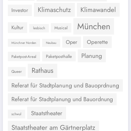
Klimaschutz
Klimawandel
Investor
München
Kultur
Musical
lesbisch
Operette
Oper
Münchner Norden
Neubau
Planung
Paketposthalle
Paketpost-Areal
Rathaus
Queer
Referat für Stadtplanung und Bauoprdnung
Referat für Stadtplanung und Bauordnung
Staatstheater
schwul
Staatstheater am Gärtnerplatz