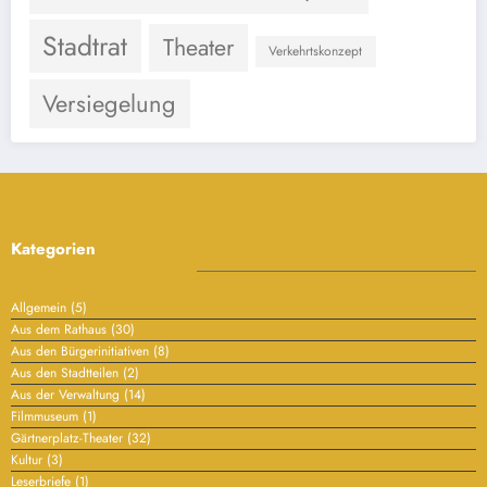
Stadtrat
Theater
Verkehrtskonzept
Versiegelung
Kategorien
Allgemein
(5)
Aus dem Rathaus
(30)
Aus den Bürgerinitiativen
(8)
Aus den Stadtteilen
(2)
Aus der Verwaltung
(14)
Filmmuseum
(1)
Gärtnerplatz-Theater
(32)
Kultur
(3)
Leserbriefe
(1)