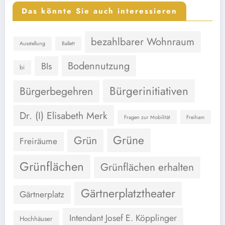
Das könnte Sie auch interessieren
bezahlbarer Wohnraum
Ausstellung
Ballett
Bodennutzung
BIs
bi
Bürgerinitiativen
Bürgerbegehren
Dr. (I) Elisabeth Merk
Fragen zur Mobilität
Freiham
Grüne
Grün
Freiräume
Grünflächen
Grünflächen erhalten
Gärtnerplatztheater
Gärtnerplatz
Intendant Josef E. Köpplinger
Hochhäuser