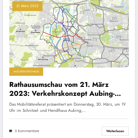
21. März 2023
AUS DEM RATHAUS
Rathausumschau vom 21. März
2023: Verkehrskonzept Aubing-
Lochhausen-Langwied:
Das Mobilitätsreferat präsentiert am Donnerstag, 30. März, um 19
Infoveranstaltung
Uhr im Schnitzel- und Hendlhaus Aubing,…
0 Kommentare
Weiterlesen