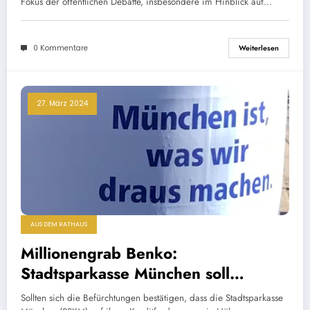
Fokus der öffentlichen Debatte, insbesondere im Hinblick auf…
0 Kommentare
Weiterlesen
27. März 2024
AUS DEM RATHAUS
Millionengrab Benko:
Stadtsparkasse München soll
personelle Konsequenzen ziehen!
Sollten sich die Befürchtungen bestätigen, dass die Stadtsparkasse