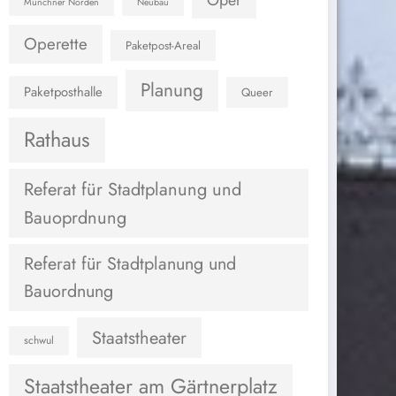
Oper
Münchner Norden
Neubau
Operette
Paketpost-Areal
Planung
Paketposthalle
Queer
Rathaus
Referat für Stadtplanung und
Bauoprdnung
Referat für Stadtplanung und
Bauordnung
Staatstheater
schwul
Staatstheater am Gärtnerplatz