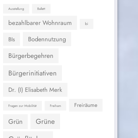
Ausstellung
Ballett
bezahlbarer Wohnraum
bi
Bodennutzung
BIs
Bürgerbegehren
Bürgerinitiativen
Dr. (I) Elisabeth Merk
Freiräume
Fragen zur Mobilität
Freiham
Grüne
Grün