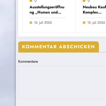
0
0
Ausstellungseröffnu
Neubau Kauf
ng „Human und
Komplex
menschlich…? Die
Schützenstra
regulierte
Öffentlichkeit
16. Juli 2026
15. Juli 2026
Vertreibung der
gung
Sudetendeutschen“
KOMMENTAR ABSCHICKEN
Kommentare