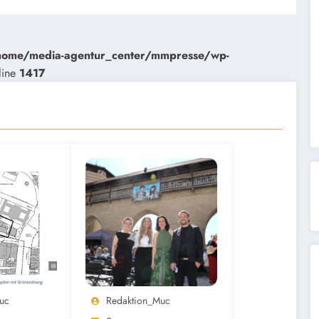
home/media-agentur_center/mmpresse/wp-
line
1417
uc
Redaktion_Muc