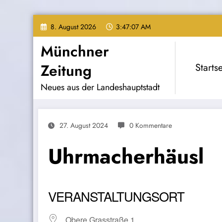
Zum
8. August 2026
3:47:08 AM
Inhalt
springen
Münchner
Zeitung
Startse
Neues aus der Landeshauptstadt
27. August 2024
0 Kommentare
Uhrmacherhäusl
VERANSTALTUNGSORT
Obere Grasstraße 1