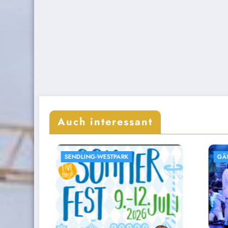
Auch interessant
GÄRTNERPLATZ-THEATER