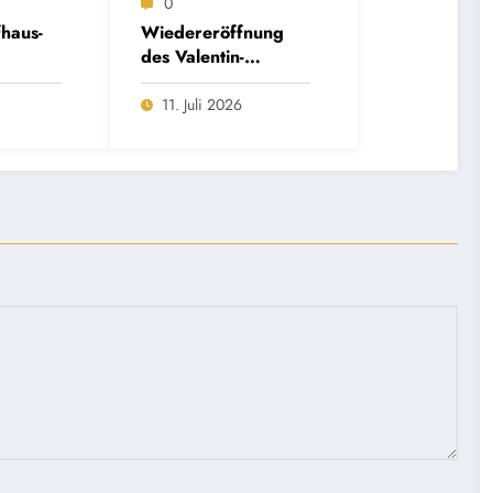
0
haus-
Wiedereröffnung
des Valentin-
ße:
Karlstadt-Musäums
sbeteili
11. Juli 2026