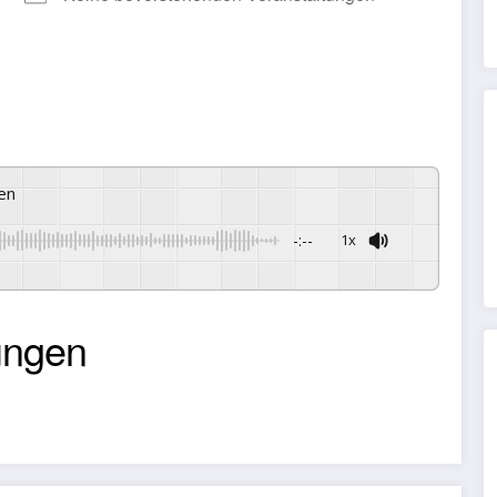
ren
-:--
1x
Powered By
GSpeech
ungen