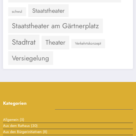
Staatstheater
schwul
Staatstheater am Gärtnerplatz
Stadtrat
Theater
Verkehrtskonzept
Versiegelung
Kategorien
Allgemein
(5)
Aus dem Rathaus
(30)
Aus den Bürgerinitiativen
(8)