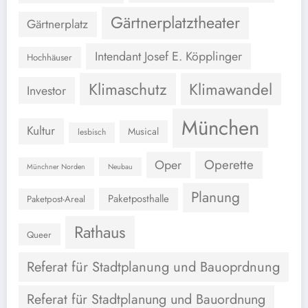
Gärtnerplatztheater
Gärtnerplatz
Intendant Josef E. Köpplinger
Hochhäuser
Klimaschutz
Klimawandel
Investor
München
Kultur
Musical
lesbisch
Operette
Oper
Münchner Norden
Neubau
Planung
Paketposthalle
Paketpost-Areal
Rathaus
Queer
Referat für Stadtplanung und Bauoprdnung
Referat für Stadtplanung und Bauordnung