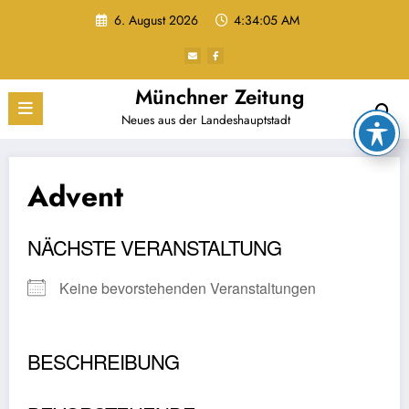
Zum
6. August 2026
4:34:05 AM
Inhalt
springen
Münchner Zeitung
Neues aus der Landeshauptstadt
Advent
NÄCHSTE VERANSTALTUNG
Keine bevorstehenden Veranstaltungen
BESCHREIBUNG