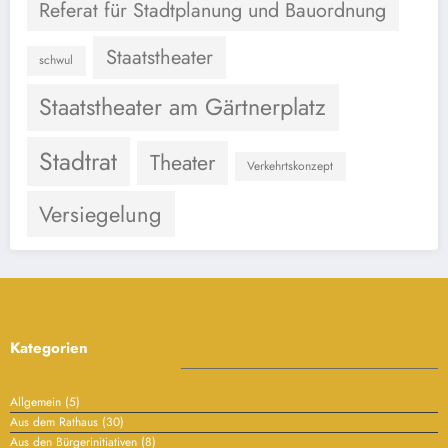
Referat für Stadtplanung und Bauordnung
Staatstheater
schwul
Staatstheater am Gärtnerplatz
Stadtrat
Theater
Verkehrtskonzept
Versiegelung
Kategorien
Allgemein
(5)
Aus dem Rathaus
(30)
Aus den Bürgerinitiativen
(8)