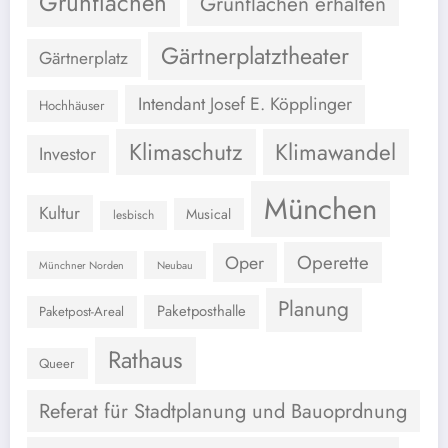
Grünflächen
Grünflächen erhalten
Gärtnerplatztheater
Gärtnerplatz
Intendant Josef E. Köpplinger
Hochhäuser
Klimaschutz
Klimawandel
Investor
München
Kultur
Musical
lesbisch
Operette
Oper
Münchner Norden
Neubau
Planung
Paketposthalle
Paketpost-Areal
Rathaus
Queer
Referat für Stadtplanung und Bauoprdnung