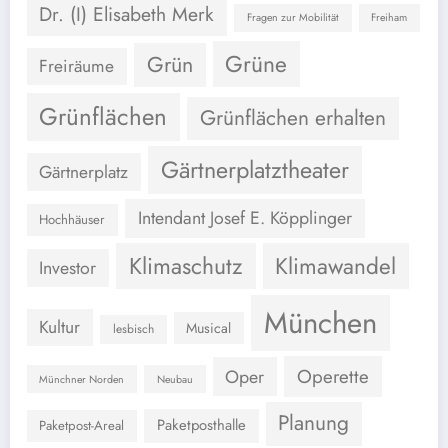
Dr. (I) Elisabeth Merk
Fragen zur Mobilität
Freiham
Grüne
Grün
Freiräume
Grünflächen
Grünflächen erhalten
Gärtnerplatztheater
Gärtnerplatz
Intendant Josef E. Köpplinger
Hochhäuser
Klimaschutz
Klimawandel
Investor
München
Kultur
Musical
lesbisch
Operette
Oper
Münchner Norden
Neubau
Planung
Paketposthalle
Paketpost-Areal