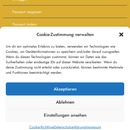
Passwort vergessen
Passwort ändern
Cookie-Zustimmung verwalten
Agb’s
Besucher:
Um dir ein optimales Erlebnis zu bieten, verwenden wir Technologien wie
Cookies, um Geräteinformationen zu speichern und/oder darauf zuzugreifen.
Wenn du diesen Technologien zustimmst, können wir Daten wie das
Besucher heute:
Surfverhalten oder eindeutige IDs auf dieser Website verarbeiten. Wenn du
deine Zustimmung nicht erteilst oder zurückziehst, können bestimmte Merkmale
180
und Funktionen beeinträchtigt werden.
Besucher gestern:
212
Besucher gesamt:
Akzeptieren
119.681
Ablehnen
Einstellungen ansehen
Datenschutzerklärung
Haftungsausschluß
Kontakt
Impressum
Cookie-Richtlinie (EU)
Cookie-Richtlinie
Datenschutzerklärung
Impressum