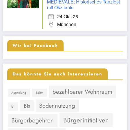
MEDIEVALE: Historisches Tanzfest
mit Okzitanis
24 Okt. 26
München
Wir bei Facebook
Das könnte Sie auch interessieren
bezahlbarer Wohnraum
Ausstellung
Ballett
Bodennutzung
BIs
bi
Bürgerinitiativen
Bürgerbegehren