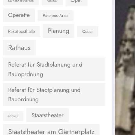
Oper
Münchner Norden
Neubau
Operette
Paketpost-Areal
Planung
Paketposthalle
Queer
Rathaus
Referat für Stadtplanung und
Bauoprdnung
Referat für Stadtplanung und
Bauordnung
Staatstheater
schwul
Staatstheater am Gärtnerplatz