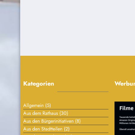
Kategorien
Werbu
Allgemein
(5)
Aus dem Rathaus
(30)
Aus den Bürgerinitiativen
(8)
Aus den Stadtteilen
(2)