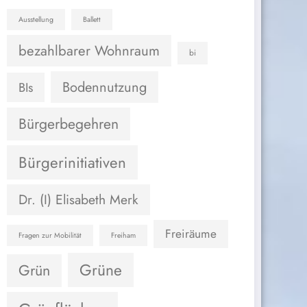
Ausstellung
Ballett
bezahlbarer Wohnraum
bi
Bodennutzung
BIs
Bürgerbegehren
Bürgerinitiativen
Dr. (I) Elisabeth Merk
Freiräume
Fragen zur Mobilität
Freiham
Grüne
Grün