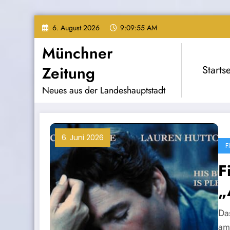
Zum
6. August 2026
9:09:56 AM
Inhalt
springen
Münchner
Zeitung
Startse
Neues aus der Landeshauptstadt
6. Juni 2026
F
F
„
Da
am