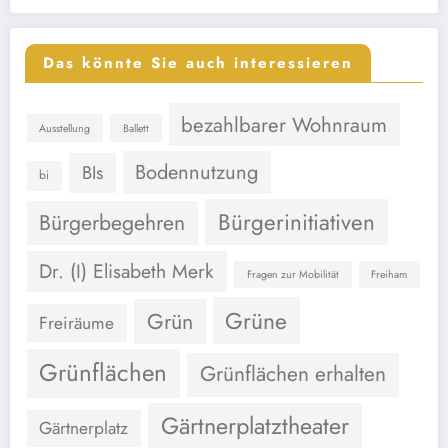
Das könnte Sie auch interessieren
bezahlbarer Wohnraum
Ausstellung
Ballett
Bodennutzung
BIs
bi
Bürgerinitiativen
Bürgerbegehren
Dr. (I) Elisabeth Merk
Fragen zur Mobilität
Freiham
Grüne
Grün
Freiräume
Grünflächen
Grünflächen erhalten
Gärtnerplatztheater
Gärtnerplatz