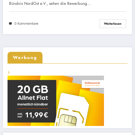
kritisch und lehnen diese
Bündnis NordOst e.V., sehen die Bewerbung…
Bewerbung aus vielerlei Gründen ab
0 Kommentare
Weiterlesen
Werbung