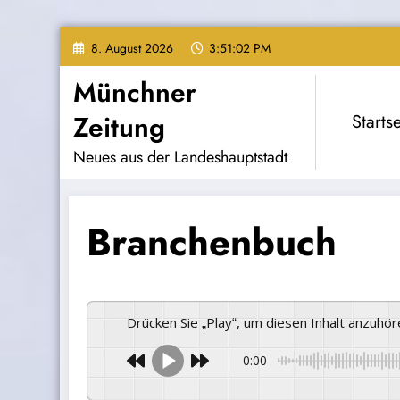
Zum
8. August 2026
3:51:03 PM
Inhalt
springen
Münchner
Zeitung
Startse
Neues aus der Landeshauptstadt
Branchenbuch
Drücken Sie „Play“, um diesen Inhalt anzuhö
0:00