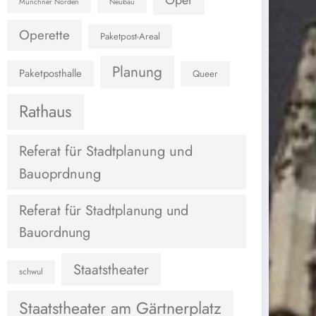
Oper
Münchner Norden
Neubau
Operette
Paketpost-Areal
Planung
Paketposthalle
Queer
Rathaus
Referat für Stadtplanung und
Bauoprdnung
Referat für Stadtplanung und
Bauordnung
Staatstheater
schwul
Staatstheater am Gärtnerplatz