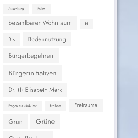
Ausstellung
Ballett
bezahlbarer Wohnraum
bi
Bodennutzung
BIs
Bürgerbegehren
Bürgerinitiativen
Dr. (I) Elisabeth Merk
Freiräume
Fragen zur Mobilität
Freiham
Grüne
Grün