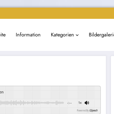
ite
Information
Kategorien
Bildergaler
ren
-:--
1x
Powered By
GSpeech