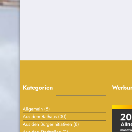
Kategorien
Werbu
Allgemein
(5)
Aus dem Rathaus
(30)
Aus den Bürgerinitiativen
(8)
Aus den Stadtteilen
(2)