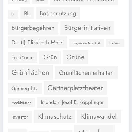
Ausstellung
Ballett
Bodennutzung
BIs
bi
Bürgerinitiativen
Bürgerbegehren
Dr. (I) Elisabeth Merk
Fragen zur Mobilität
Freiham
Grüne
Grün
Freiräume
Grünflächen
Grünflächen erhalten
Gärtnerplatztheater
Gärtnerplatz
Intendant Josef E. Köpplinger
Hochhäuser
Klimaschutz
Klimawandel
Investor