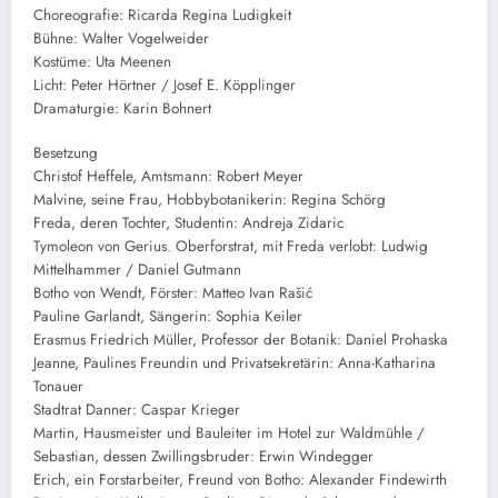
Choreografie: Ricarda Regina Ludigkeit
Bühne: Walter Vogelweider
Kostüme: Uta Meenen
Licht: Peter Hörtner / Josef E. Köpplinger
Dramaturgie: Karin Bohnert
Besetzung
Christof Heffele, Amtsmann: Robert Meyer
Malvine, seine Frau, Hobbybotanikerin: Regina Schörg
Freda, deren Tochter, Studentin: Andreja Zidaric
Tymoleon von Gerius. Oberforstrat, mit Freda verlobt: Ludwig
Mittelhammer / Daniel Gutmann
Botho von Wendt, Förster: Matteo Ivan Rašić
Pauline Garlandt, Sängerin: Sophia Keiler
Erasmus Friedrich Müller, Professor der Botanik: Daniel Prohaska
Jeanne, Paulines Freundin und Privatsekretärin: Anna-Katharina
Tonauer
Stadtrat Danner: Caspar Krieger
Martin, Hausmeister und Bauleiter im Hotel zur Waldmühle /
Sebastian, dessen Zwillingsbruder: Erwin Windegger
Erich, ein Forstarbeiter, Freund von Botho: Alexander Findewirth