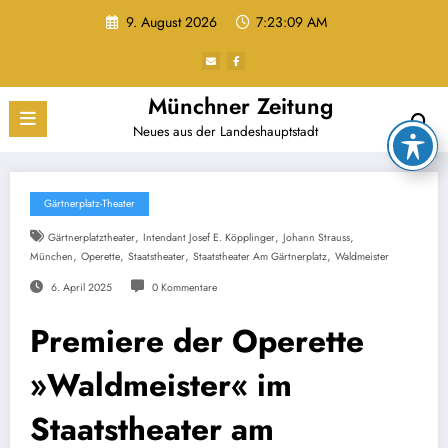
Zum
9. August 2026
7:23:10 AM
Inhalt
springen
Münchner Zeitung
Neues aus der Landeshauptstadt
Gärtnerplatz-Theater
,
,
,
Gärtnerplatztheater
Intendant Josef E. Köpplinger
Johann Strauss
,
,
,
,
München
Operette
Staatstheater
Staatstheater Am Gärtnerplatz
Waldmeister
6. April 2025
0 Kommentare
Premiere der Operette
»Waldmeister« im
Staatstheater am