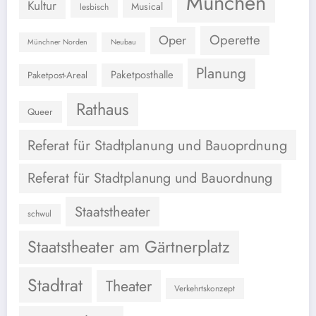
München
Kultur
Musical
lesbisch
Operette
Oper
Münchner Norden
Neubau
Planung
Paketposthalle
Paketpost-Areal
Rathaus
Queer
Referat für Stadtplanung und Bauoprdnung
Referat für Stadtplanung und Bauordnung
Staatstheater
schwul
Staatstheater am Gärtnerplatz
Stadtrat
Theater
Verkehrtskonzept