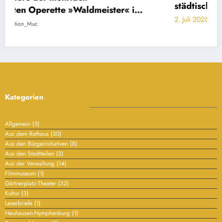
städtischen Referaten
2. Juli 2026
Redaktion_Muc
Kategorien
Allgemein
(5)
Aus dem Rathaus
(30)
Aus den Bürgerinitiativen
(8)
Aus den Stadtteilen
(2)
Aus der Verwaltung
(14)
Filmmuseum
(1)
Gärtnerplatz-Theater
(32)
Kultur
(3)
Leserbriefe
(1)
Neuhausen-Nymphenburg
(1)
Pressemeldungen
(5)