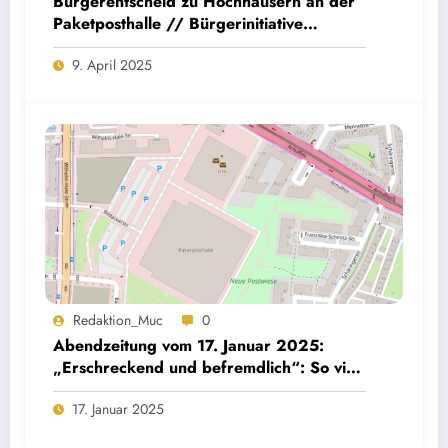
Bürgerentscheid zu Hochhäusern an der
Paketposthalle // Bürgerinitiative
überwindet erste Hürde!
9. April 2025
Redaktion_Muc
0
Abendzeitung vom 17. Januar 2025:
„Erschreckend und befremdlich“: So viel
hat der Investor für das Paketpost-Areal
17. Januar 2025
in München gezahlt