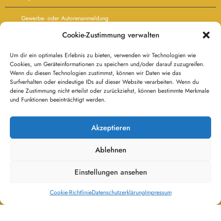
Einloggen
Passwort vergessen
Cookie-Zustimmung verwalten
Passwort ändern
Um dir ein optimales Erlebnis zu bieten, verwenden wir Technologien wie
Cookies, um Geräteinformationen zu speichern und/oder darauf zuzugreifen.
Agb’s
Wenn du diesen Technologien zustimmst, können wir Daten wie das
Surfverhalten oder eindeutige IDs auf dieser Website verarbeiten. Wenn du
Besucher:
deine Zustimmung nicht erteilst oder zurückziehst, können bestimmte Merkmale
und Funktionen beeinträchtigt werden.
Besucher heute:
Akzeptieren
114
Besucher gestern:
Ablehnen
245
Besucher gesamt:
Einstellungen ansehen
119.403
Cookie-Richtlinie
Datenschutzerklärung
Impressum
Datenschutzerklärung
Haftungsausschluß
Kontakt
Impressum
Cookie-Richtlinie (EU)