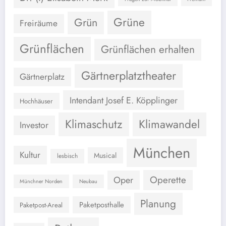
Grüne
Grün
Freiräume
Grünflächen
Grünflächen erhalten
Gärtnerplatztheater
Gärtnerplatz
Intendant Josef E. Köpplinger
Hochhäuser
Klimaschutz
Klimawandel
Investor
München
Kultur
Musical
lesbisch
Operette
Oper
Münchner Norden
Neubau
Planung
Paketposthalle
Paketpost-Areal