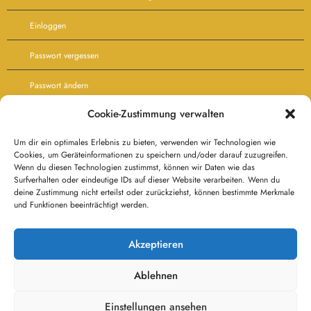
Einloggen
Passwort vergessen
Passwort ändern
Agb’s
Cookie-Zustimmung verwalten
Besucher:
Um dir ein optimales Erlebnis zu bieten, verwenden wir Technologien wie
Cookies, um Geräteinformationen zu speichern und/oder darauf zuzugreifen.
Wenn du diesen Technologien zustimmst, können wir Daten wie das
Besucher heute:
Surfverhalten oder eindeutige IDs auf dieser Website verarbeiten. Wenn du
278
deine Zustimmung nicht erteilst oder zurückziehst, können bestimmte Merkmale
Besucher gestern:
und Funktionen beeinträchtigt werden.
177
Besucher gesamt:
Akzeptieren
120.157
Ablehnen
Einstellungen ansehen
Datenschutzerklärung
Haftungsausschluß
Kontakt
Impressum