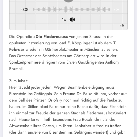
0:00
-:--
1x
Powered By
GSpeech
Die Operette
»Die Fledermaus«
von Johann Strauss in der
opulenten Inszenierung von Josef E. Köpplinger ist ab dem
7.
Februar
wieder im Gärtnerplatztheater in München zu sehen.
Das Orchester des Staatstheaters am Gärtnerplatz wird in der
Spielzeitpremiere dirigiert vom Ersten Gastdirigenten Anthony
Bramall.
Zum Inhalt:
Hier täuscht jeder jeden: Wegen Beamtenbeleidigung muss
Eisenstein ins Gefängnis. Sein Freund Dr. Falke rät ihm, vorher auf
dem Ball des Prinzen Orlofsky noch mal richtig auf die Pauke zu
hauen. Im Stillen plant Falke nur seine Rache dafür, dass Eisenstein
ihn einmal zur Freude der ganzen Stadt als Fledermaus kostümiert
nach Hause torkeln ließ. Eisensteins Frau Rosalinde nutzt die
Abwesenheit ihres Gatten, um ihren Liebhaber Alfred zu treffen
(der dann anstelle von Eisenstein ins Gefängnis wandert) und gibt