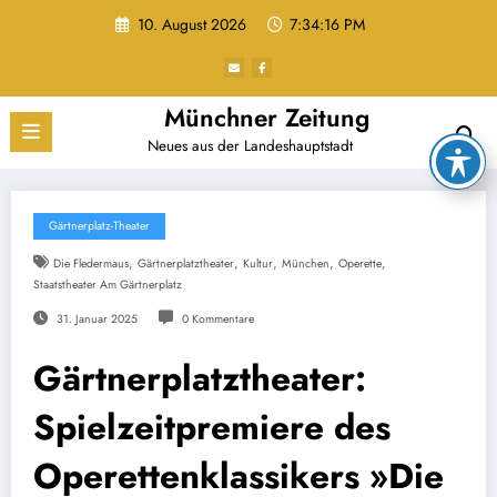
Zum
10. August 2026
7:34:17 PM
Inhalt
springen
Münchner Zeitung
Neues aus der Landeshauptstadt
Gärtnerplatz-Theater
,
,
,
,
,
Die Fledermaus
Gärtnerplatztheater
Kultur
München
Operette
Staatstheater Am Gärtnerplatz
31. Januar 2025
0 Kommentare
Gärtnerplatztheater:
Spielzeitpremiere des
Operettenklassikers »Die