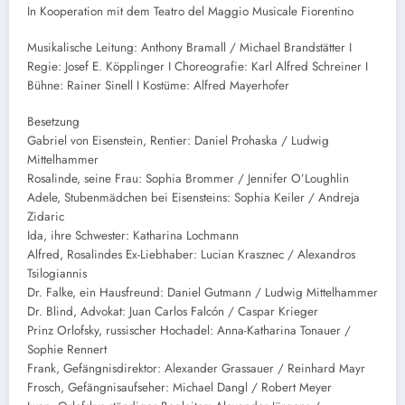
In Kooperation mit dem Teatro del Maggio Musicale Fiorentino
Musikalische Leitung: Anthony Bramall / Michael Brandstätter I
Regie: Josef E. Köpplinger I Choreografie: Karl Alfred Schreiner I
Bühne: Rainer Sinell I Kostüme: Alfred Mayerhofer
Besetzung
Gabriel von Eisenstein, Rentier: Daniel Prohaska / Ludwig
Mittelhammer
Rosalinde, seine Frau: Sophia Brommer / Jennifer O’Loughlin
Adele, Stubenmädchen bei Eisensteins: Sophia Keiler / Andreja
Zidaric
Ida, ihre Schwester: Katharina Lochmann
Alfred, Rosalindes Ex-Liebhaber: Lucian Krasznec / Alexandros
Tsilogiannis
Dr. Falke, ein Hausfreund: Daniel Gutmann / Ludwig Mittelhammer
Dr. Blind, Advokat: Juan Carlos Falcón / Caspar Krieger
Prinz Orlofsky, russischer Hochadel: Anna-Katharina Tonauer /
Sophie Rennert
Frank, Gefängnisdirektor: Alexander Grassauer / Reinhard Mayr
Frosch, Gefängnisaufseher: Michael Dangl / Robert Meyer