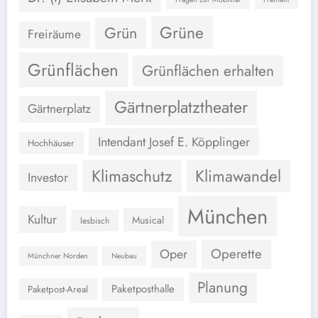
Grüne
Grün
Freiräume
Grünflächen
Grünflächen erhalten
Gärtnerplatztheater
Gärtnerplatz
Intendant Josef E. Köpplinger
Hochhäuser
Klimaschutz
Klimawandel
Investor
München
Kultur
Musical
lesbisch
Operette
Oper
Münchner Norden
Neubau
Planung
Paketposthalle
Paketpost-Areal