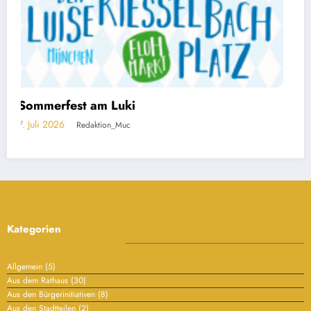
Kategorien
Allgemein
(5)
Aus dem Rathaus
(30)
Aus den Bürgerinitiativen
(8)
Aus den Stadtteilen
(2)
Aus der Verwaltung
(14)
Filmmuseum
(1)
Gärtnerplatz-Theater
(32)
Kultur
(3)
Leserbriefe
(1)
Neuhausen-Nymphenburg
(1)
Pressemeldungen
(5)
Queeres
(5)
Schwabing-West
(1)
Sendling-Westpark
(2)
Sudetendeutsches Museum
(1)
Werbung