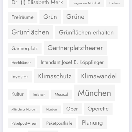
Dr. (I) Elisabeth Merk
Fragen zur Mobilität
Freiham
Grüne
Grün
Freiräume
Grünflächen
Grünflächen erhalten
Gärtnerplatztheater
Gärtnerplatz
Intendant Josef E. Köpplinger
Hochhäuser
Klimaschutz
Klimawandel
Investor
München
Kultur
Musical
lesbisch
Operette
Oper
Münchner Norden
Neubau
Planung
Paketposthalle
Paketpost-Areal