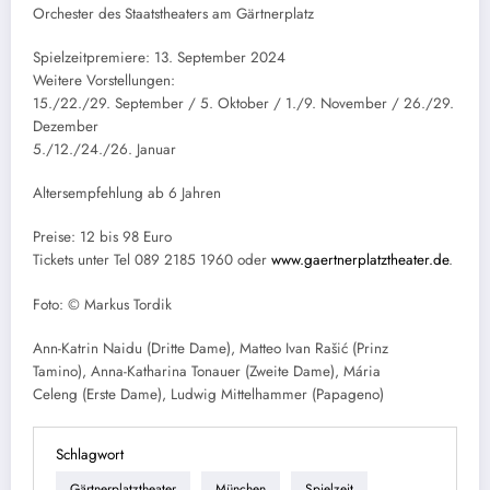
Orchester des Staatstheaters am Gärtnerplatz
Spielzeitpremiere: 13. September 2024
Weitere Vorstellungen:
15./22./29. September / 5. Oktober / 1./9. November / 26./29.
Dezember
5./12./24./26. Januar
Altersempfehlung ab 6 Jahren
Preise: 12 bis 98 Euro
Tickets unter Tel 089 2185 1960 oder
www.gaertnerplatztheater.de
.
Foto: © Markus Tordik
Ann-Katrin Naidu (Dritte Dame), Matteo Ivan Rašić (Prinz
Tamino), Anna-Katharina Tonauer (Zweite Dame), Mária
Celeng (Erste Dame), Ludwig Mittelhammer (Papageno)
Schlagwort
Gärtnerplatztheater
München
Spielzeit