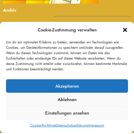
Gewerbe- oder Autorenanmeldung
Einloggen
Passwort vergessen
Cookie-Zustimmung verwalten
Passwort ändern
Um dir ein optimales Erlebnis zu bieten, verwenden wir Technologien wie
Cookies, um Geräteinformationen zu speichern und/oder darauf zuzugreifen.
Agb’s
Wenn du diesen Technologien zustimmst, können wir Daten wie das
Surfverhalten oder eindeutige IDs auf dieser Website verarbeiten. Wenn du
Besucher:
deine Zustimmung nicht erteilst oder zurückziehst, können bestimmte Merkmale
und Funktionen beeinträchtigt werden.
Besucher heute:
Akzeptieren
114
Besucher gestern:
Ablehnen
201
Besucher gesamt:
Einstellungen ansehen
119.816
Cookie-Richtlinie
Datenschutzerklärung
Impressum