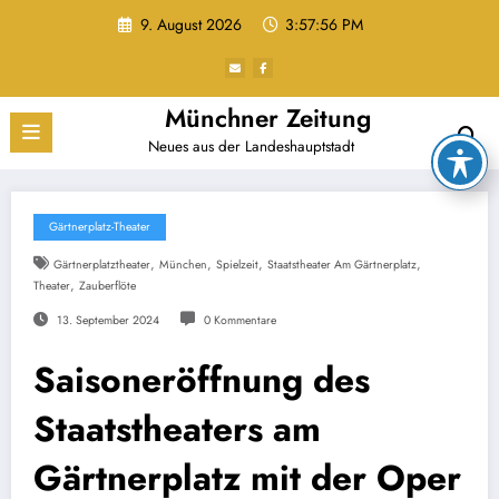
Zum
9. August 2026
3:57:57 PM
Inhalt
springen
Münchner Zeitung
Neues aus der Landeshauptstadt
Gärtnerplatz-Theater
,
,
,
,
Gärtnerplatztheater
München
Spielzeit
Staatstheater Am Gärtnerplatz
,
Theater
Zauberflöte
13. September 2024
0 Kommentare
Saisoneröffnung des
Staatstheaters am
Gärtnerplatz mit der Oper