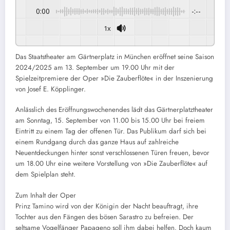
0:00
-:--
1x
Powered By
GSpeech
Das Staatstheater am Gärtnerplatz in München eröffnet seine Saison
2024/2025 am 13. September um 19.00 Uhr mit der
Spielzeitpremiere der Oper »Die Zauberflöte« in der Inszenierung
von Josef E. Köpplinger.
Anlässlich des Eröffnungswochenendes lädt das Gärtnerplatztheater
am Sonntag, 15. September von 11.00 bis 15.00 Uhr bei freiem
Eintritt zu einem Tag der offenen Tür. Das Publikum darf sich bei
einem Rundgang durch das ganze Haus auf zahlreiche
Neuentdeckungen hinter sonst verschlossenen Türen freuen, bevor
um 18.00 Uhr eine weitere Vorstellung von »Die Zauberflöte« auf
dem Spielplan steht.
Zum Inhalt der Oper
Prinz Tamino wird von der Königin der Nacht beauftragt, ihre
Tochter aus den Fängen des bösen Sarastro zu befreien. Der
seltsame Vogelfänger Papageno soll ihm dabei helfen. Doch kaum