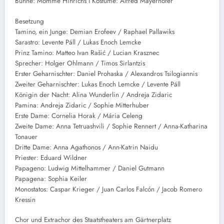
Bühne: Momme Hinrichs I Kostüme: Alfred Mayerhofer
Besetzung
Tamino, ein Junge: Demian Erofeev / Raphael Pallawiks
Sarastro: Levente Páll / Lukas Enoch Lemcke
Prinz Tamino: Matteo Ivan Rašić / Lucian Krasznec
Sprecher: Holger Ohlmann / Timos Sirlantzis
Erster Geharnischter: Daniel Prohaska / Alexandros Tsilogiannis
Zweiter Geharnischter: Lukas Enoch Lemcke / Levente Páll
Königin der Nacht: Alina Wunderlin / Andreja Zidaric
Pamina: Andreja Zidaric / Sophie Mitterhuber
Erste Dame: Cornelia Horak / Mária Celeng
Zweite Dame: Anna Tetruashvili / Sophie Rennert / Anna-Katharina
Tonauer
Dritte Dame: Anna Agathonos / Ann-Katrin Naidu
Priester: Eduard Wildner
Papageno: Ludwig Mittelhammer / Daniel Gutmann
Papagena: Sophia Keiler
Monostatos: Caspar Krieger / Juan Carlos Falcón / Jacob Romero
Kressin
Chor und Extrachor des Staatstheaters am Gärtnerplatz