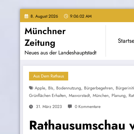
Zum
8. August 2026
9:06:03 AM
Inhalt
springen
Münchner
Zeitung
Startse
Neues aus der Landeshauptstadt
Aus Dem Rathaus
,
,
,
,
Apple
BIs
Bodennutzung
Bürgerbegehren
Bürgerinit
,
,
,
,
Grünflächen Erhalten
Maxvorstadt
München
Planung
Ra
31. März 2023
0 Kommentare
Rathausumschau 