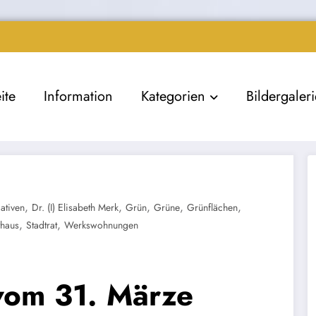
ite
Information
Kategorien
Bildergaler
,
,
,
,
,
iativen
Dr. (I) Elisabeth Merk
Grün
Grüne
Grünflächen
,
,
thaus
Stadtrat
Werkswohnungen
vom 31. Märze