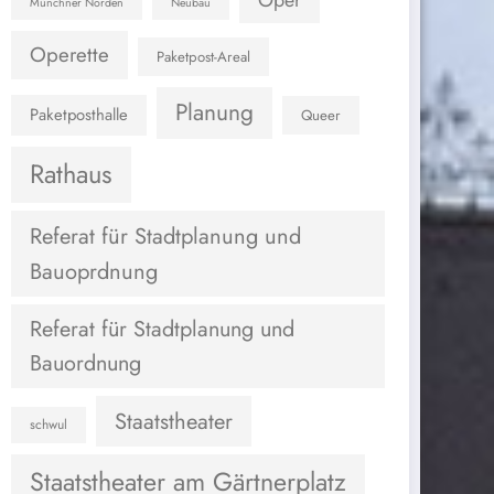
Oper
Münchner Norden
Neubau
Operette
Paketpost-Areal
Planung
Paketposthalle
Queer
Rathaus
Referat für Stadtplanung und
Bauoprdnung
Referat für Stadtplanung und
Bauordnung
Staatstheater
schwul
Staatstheater am Gärtnerplatz