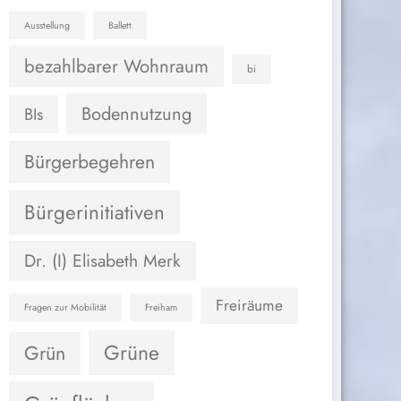
Ausstellung
Ballett
bezahlbarer Wohnraum
bi
Bodennutzung
BIs
Bürgerbegehren
Bürgerinitiativen
Dr. (I) Elisabeth Merk
Freiräume
Fragen zur Mobilität
Freiham
Grüne
Grün