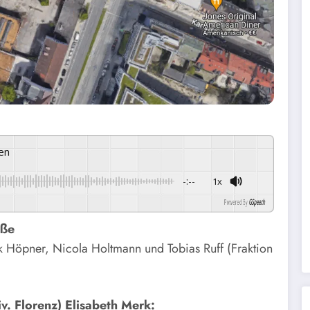
ren
-:--
1x
Powered By
GSpeech
aße
rk Höpner, Nicola Holtmann und Tobias Ruff (Fraktion
v. Florenz) Elisabeth Merk: